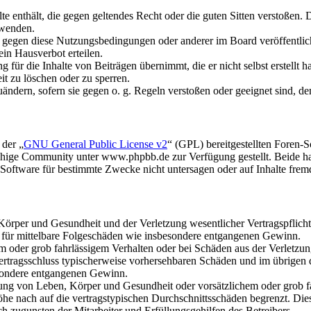
alte enthält, die gegen geltendes Recht oder die guten Sitten verstoßen. 
rwenden.
n gegen diese Nutzungsbedingungen oder anderer im Board veröffentli
in Hausverbot erteilen.
für die Inhalte von Beiträgen übernimmt, die er nicht selbst erstellt 
it zu löschen oder zu sperren.
uändern, sofern sie gegen o. g. Regeln verstoßen oder geeignet sind, 
 der „
GNU General Public License v2
“ (GPL) bereitgestellten Foren
hige Community unter www.phpbb.de zur Verfügung gestellt. Beide hab
oftware für bestimmte Zwecke nicht untersagen oder auf Inhalte frem
rper und Gesundheit und der Verletzung wesentlicher Vertragspflichten
ch für mittelbare Folgeschäden wie insbesondere entgangenen Gewinn.
em oder grob fahrlässigem Verhalten oder bei Schäden aus der Verletz
i Vertragsschluss typischerweise vorhersehbaren Schäden und im übrigen
besondere entgangenen Gewinn.
ng von Leben, Körper und Gesundheit oder vorsätzlichem oder grob fah
e nach auf die vertragstypischen Durchschnittsschäden begrenzt. Dies
h zugunsten der Mitarbeiter und Erfüllungsgehilfen des Betreibers.