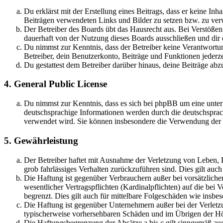
Du erklärst mit der Erstellung eines Beitrags, dass er keine Inh
Beiträgen verwendeten Links und Bilder zu setzen bzw. zu ve
Der Betreiber des Boards übt das Hausrecht aus. Bei Verstöße
dauerhaft von der Nutzung dieses Boards ausschließen und dir e
Du nimmst zur Kenntnis, dass der Betreiber keine Verantwortung 
Betreiber, dein Benutzerkonto, Beiträge und Funktionen jederze
Du gestattest dem Betreiber darüber hinaus, deine Beiträge abz
4. General Public License
Du nimmst zur Kenntnis, dass es sich bei phpBB um eine unter
deutschsprachige Informationen werden durch die deutschsprac
verwendet wird. Sie können insbesondere die Verwendung der S
5. Gewährleistung
Der Betreiber haftet mit Ausnahme der Verletzung von Leben, Kö
grob fahrlässiges Verhalten zurückzuführen sind. Dies gilt au
Die Haftung ist gegenüber Verbrauchern außer bei vorsätzlich
wesentlicher Vertragspflichten (Kardinalpflichten) auf die be
begrenzt. Dies gilt auch für mittelbare Folgeschäden wie ins
Die Haftung ist gegenüber Unternehmern außer bei der Verletzu
typischerweise vorhersehbaren Schäden und im Übrigen der Höh
Die Haftungsbegrenzung der Absätze a bis c gilt sinngemäß auc