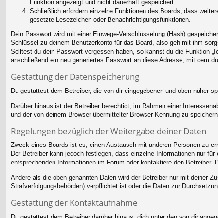
Funktion angezeigt und nicht dauerhaft gespeichert.
Schließlich erfordern einzelne Funktionen des Boards, dass weite
gesetzte Lesezeichen oder Benachrichtigungsfunktionen.
Dein Passwort wird mit einer Einwege-Verschlüsselung (Hash) gespeichert
Schlüssel zu deinem Benutzerkonto für das Board, also geh mit ihm sorgs
Solltest du dein Passwort vergessen haben, so kannst du die Funktion 
anschließend ein neu generiertes Passwort an diese Adresse, mit dem du
Gestattung der Datenspeicherung
Du gestattest dem Betreiber, die von dir eingegebenen und oben näher sp
Darüber hinaus ist der Betreiber berechtigt, im Rahmen einer Interessen
und der von deinem Browser übermittelter Browser-Kennung zu speichern, 
Regelungen bezüglich der Weitergabe deiner Daten
Zweck eines Boards ist es, einen Austausch mit anderen Personen zu ermög
Der Betreiber kann jedoch festlegen, dass einzelne Informationen nur für
entsprechenden Informationen im Forum oder kontaktiere den Betreiber. Di
Andere als die oben genannten Daten wird der Betreiber nur mit deiner Zu
Strafverfolgungsbehörden) verpflichtet ist oder die Daten zur Durchsetzung
Gestattung der Kontaktaufnahme
Du gestattest dem Betreiber darüber hinaus, dich unter den von dir angege