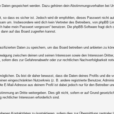
re Daten gespeichert werden. Dazu gehören dein Abstimmungsverhalten bei Umf
, so dass es sicher ist. Jedoch wird dir empfohlen, dieses Passwort nicht a
am um. Insbesondere wird dich kein Vertreter des Betreibers, von phpBB Limi
„Ich habe mein Passwort vergessen“ benutzen. Die phpBB-Software fragt dic
 dann auf das Board zugreifen kannst.
ezifizierten Daten zu speichern, um das Board betreiben und anbieten zu kön
abwägung zwischen deinen und seinen Interessen sowie den Interessen Dritte
sofern dies zur Gefahrenabwehr oder zur rechtlichen Nachverfolgbarkeit notw
lichen. Du bist dir daher bewusst, dass die Daten deines Profils und die von 
 einen eingeschränkten Nutzerkreis (z. B. andere registrierte Benutzer, Admin
e E-Mail-Adresse aus deinem Profil ist dabei jedoch nur für den Betreiber u
stimmung an Dritte weitergeben. Dies gilt nicht, sofern er auf Grund gesetzli
 rechtlicher Interessen erforderlich sind.
benen Kontaktdaten zu kontaktieren, sofern dies zur Übermittlung zentraler In