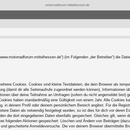
s://www.motorradforum-mittelhessen.de“) (im Folgenden „der Betreiber“) die 
hrere Cookies. Cookies sind kleine Textdateien, die dein Browser als tempo
zung (damit dir alle Seitenaufrufe zugeordnet werden können), Informationen üb
tionen über deine Teilnahme an Umfragen (sofern du nicht angemeldet bist) g
Cookies haben standardmäßig eine Gültigkeit von einem Jahr. Alle Cookies kan
ng, in deinem Profil oder deinem persönlichem Bereich angibst. Für die Regis
ere Daten als notwendig festgelegt wurden, so ist dies für dich vor deren Ei
rden die dort eingegebenen Daten ebenfalls gespeichert. Gleiches gilt, wenn d
 bei folgenden Aktionen gespeichert: Löschen und Ändern von Beiträgen (daz
) und gescheiterte Anmeldeversuche. Die von deinem Browser übermittelte Brow