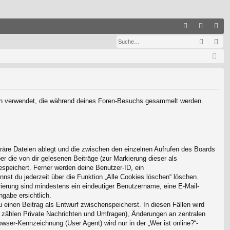
S
Suche
Er
FA
n
eg
Q
m
ist
el
rie
de
re
Daten verwendet, die während deines Foren-Besuchs gesammelt werden.
n
n
räre Dateien ablegt und die zwischen den einzelnen Aufrufen des Boards
er die von dir gelesenen Beiträge (zur Markierung dieser als
espeichert. Ferner werden deine Benutzer-ID, ein
nst du jederzeit über die Funktion „Alle Cookies löschen“ löschen.
trierung sind mindestens ein eindeutiger Benutzername, eine E-Mail-
ngabe ersichtlich.
u einen Beitrag als Entwurf zwischenspeicherst. In diesen Fällen wird
u zählen Private Nachrichten und Umfragen), Änderungen an zentralen
ser-Kennzeichnung (User Agent) wird nur in der „Wer ist online?“-