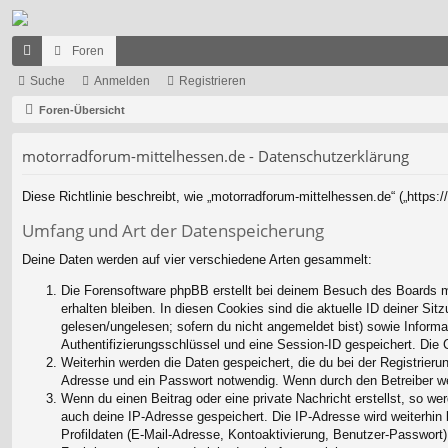
Foren
ch
Suche
Anmelden
Registrieren
ne
Foren-Übersicht
llz
motorradforum-mittelhessen.de - Datenschutzerklärung
ug
Diese Richtlinie beschreibt, wie „motorradforum-mittelhessen.de“ („http
riff
Umfang und Art der Datenspeicherung
Deine Daten werden auf vier verschiedene Arten gesammelt:
Die Forensoftware phpBB erstellt bei deinem Besuch des Boards me
erhalten bleiben. In diesen Cookies sind die aktuelle ID deiner Sit
gelesen/ungelesen; sofern du nicht angemeldet bist) sowie Informa
Authentifizierungsschlüssel und eine Session-ID gespeichert. Die 
Weiterhin werden die Daten gespeichert, die du bei der Registrieru
Adresse und ein Passwort notwendig. Wenn durch den Betreiber weit
Wenn du einen Beitrag oder eine private Nachricht erstellst, so we
auch deine IP-Adresse gespeichert. Die IP-Adresse wird weiterhin
Profildaten (E-Mail-Adresse, Kontoaktivierung, Benutzer-Passwort