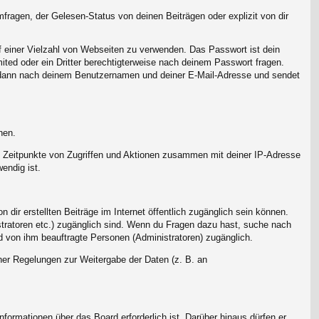
ragen, der Gelesen-Status von deinen Beiträgen oder explizit von dir
uf einer Vielzahl von Webseiten zu verwenden. Das Passwort ist dein
ted oder ein Dritter berechtigterweise nach deinem Passwort fragen.
h dann nach deinem Benutzernamen und deiner E-Mail-Adresse und sendet
nen.
r, Zeitpunkte von Zugriffen und Aktionen zusammen mit deiner IP-Adresse
endig ist.
dir erstellten Beiträge im Internet öffentlich zugänglich sein können.
istratoren etc.) zugänglich sind. Wenn du Fragen dazu hast, suche nach
nd von ihm beauftragte Personen (Administratoren) zugänglich.
cher Regelungen zur Weitergabe der Daten (z. B. an
formationen über das Board erforderlich ist. Darüber hinaus dürfen er