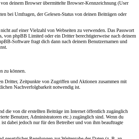
ie von deinem Browser übermittelte Browser-Kennzeichnung (User
ten bei Umfragen, der Gelesen-Status von deinen Beiträgen oder
t nicht auf einer Vielzahl von Webseiten zu verwenden. Das Passwort
rs, von phpBB Limited oder ein Dritter berechtigterweise nach deinem
e phpBB-Software fragt dich dann nach deinem Benutzernamen und
nst.
en zu können.
sen Dritter, Zeitpunkte von Zugriffen und Aktionen zusammen mit
lichen Nachverfolgbarkeit notwendig ist.
 die von dir erstellten Beiträge im Internet öffentlich zugänglich
rierte Benutzer, Administratoren etc.) zugänglich sind. Wenn du
ist dabei jedoch nur für den Betreiber und von ihm beauftragte
und gesetzlicher Regelungen zur Weitergabe der Daten (z. B. an