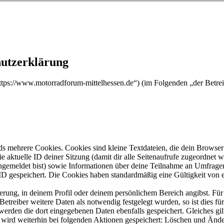
hutzerklärung
„https://www.motorradforum-mittelhessen.de“) (im Folgenden „der Betr
s mehrere Cookies. Cookies sind kleine Textdateien, die dein Browser 
ie aktuelle ID deiner Sitzung (damit dir alle Seitenaufrufe zugeordnet
angemeldet bist) sowie Informationen über deine Teilnahme an Umfragen
ID gespeichert. Die Cookies haben standardmäßig eine Gültigkeit von e
ierung, in deinem Profil oder deinem persönlichem Bereich angibst. Für
reiber weitere Daten als notwendig festgelegt wurden, so ist dies für 
 werden die dort eingegebenen Daten ebenfalls gespeichert. Gleiches gi
e wird weiterhin bei folgenden Aktionen gespeichert: Löschen und Änd