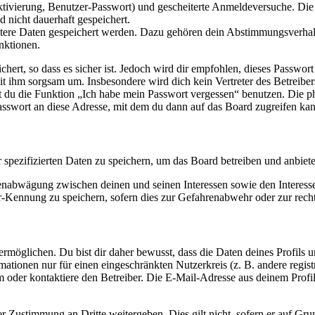
ktivierung, Benutzer-Passwort) und gescheiterte Anmeldeversuche. D
d nicht dauerhaft gespeichert.
eitere Daten gespeichert werden. Dazu gehören dein Abstimmungsverhal
nktionen.
ert, so dass es sicher ist. Jedoch wird dir empfohlen, dieses Passwor
it ihm sorgsam um. Insbesondere wird dich kein Vertreter des Betreibe
nst du die Funktion „Ich habe mein Passwort vergessen“ benutzen. Di
asswort an diese Adresse, mit dem du dann auf das Board zugreifen kan
r spezifizierten Daten zu speichern, um das Board betreiben und anbiet
ssenabwägung zwischen deinen und seinen Interessen sowie den Interes
-Kennung zu speichern, sofern dies zur Gefahrenabwehr oder zur recht
möglichen. Du bist dir daher bewusst, dass die Daten deines Profils und
mationen nur für einen eingeschränkten Nutzerkreis (z. B. andere regist
oder kontaktiere den Betreiber. Die E-Mail-Adresse aus deinem Profil 
r Zustimmung an Dritte weitergeben. Dies gilt nicht, sofern er auf Gr