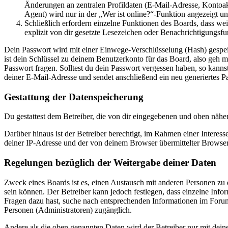
Änderungen an zentralen Profildaten (E-Mail-Adresse, Kontoa
Agent) wird nur in der „Wer ist online?“-Funktion angezeigt un
Schließlich erfordern einzelne Funktionen des Boards, dass w
explizit von dir gesetzte Lesezeichen oder Benachrichtigungsfu
Dein Passwort wird mit einer Einwege-Verschlüsselung (Hash) gespeich
ist dein Schlüssel zu deinem Benutzerkonto für das Board, also geh m
Passwort fragen. Solltest du dein Passwort vergessen haben, so kan
deiner E-Mail-Adresse und sendet anschließend ein neu generiertes P
Gestattung der Datenspeicherung
Du gestattest dem Betreiber, die von dir eingegebenen und oben nähe
Darüber hinaus ist der Betreiber berechtigt, im Rahmen einer Intere
deiner IP-Adresse und der von deinem Browser übermittelter Browser
Regelungen bezüglich der Weitergabe deiner Daten
Zweck eines Boards ist es, einen Austausch mit anderen Personen zu er
sein können. Der Betreiber kann jedoch festlegen, dass einzelne Infor
Fragen dazu hast, suche nach entsprechenden Informationen im Forum 
Personen (Administratoren) zugänglich.
Andere als die oben genannten Daten wird der Betreiber nur mit deine