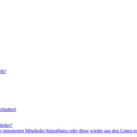
lt?
rhalten!
lieder?
er ignorierten Mitglieder hinzufügen oder diese wieder aus den Listen e