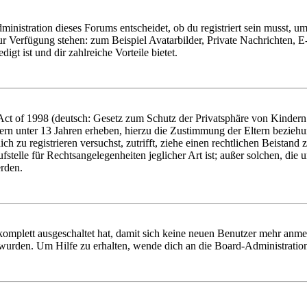
istration dieses Forums entscheidet, ob du registriert sein musst, um Be
zur Verfügung stehen: zum Beispiel Avatarbilder, Private Nachrichten, 
igt ist und dir zahlreiche Vorteile bietet.
t of 1998 (deutsch: Gesetz zum Schutz der Privatsphäre von Kindern i
ern unter 13 Jahren erheben, hierzu die Zustimmung der Eltern bezieh
dich zu registrieren versuchst, zutrifft, ziehe einen rechtlichen Beista
stelle für Rechtsangelegenheiten jeglicher Art ist; außer solchen, die
erden.
 komplett ausgeschaltet hat, damit sich keine neuen Benutzer mehr anm
 wurden. Um Hilfe zu erhalten, wende dich an die Board-Administratio