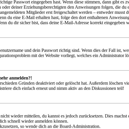
richtige Passwort eingegeben hast. Wenn diese stimmen, dann gibt es
ern oder deiner Erziehungsberechtigten den Anweisungen folgen, die du e
 angemeldeten Mitglieder erst freigeschaltet werden – entweder musst du
. Wenn du eine E-Mail erhalten hast, folge den dort enthaltenen Anweis
nn du dir sicher bist, dass deine E-Mail-Adresse korrekt eingegeben w
Benutzername und dein Passwort richtig sind. Wenn dies der Fall ist, w
igurationsproblem mit der Website vorliegt, welches ein Administrator l
t mehr anmelden?!
rschieden Gründen deaktiviert oder gelöscht hat. Außerdem löschen vie
triere dich einfach erneut und nimm aktiv an den Diskussionen teil!
 nicht wieder mitteilen, du kannst es jedoch zurücksetzen. Dies machs
 dich schnell wieder anmelden können.
ückzusetzen, so wende dich an die Board-Administration.